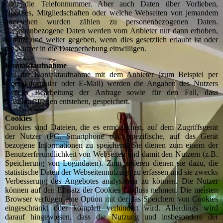
oder die Telefonnummer. Aber auch Daten über Vorlieben,
Hobbies, Mitgliedschaften oder welche Webseiten von jemandem
angesehen wurden zählen zu personenbezogenen Daten.
Personenbezogene Daten werden vom Anbieter nur dann erhoben,
genutzt und weiter gegeben, wenn dies gesetzlich erlaubt ist oder
die Nutzer in die Datenerhebung einwilligen.
Kontaktaufnahme
Bei der Kontaktaufnahme mit dem Anbieter (zum Beispiel per
Kontaktformular oder E-Mail) werden die Angaben des Nutzers
zwecks Bearbeitung der Anfrage sowie für den Fall, dass
Anschlussfragen entstehen, gespeichert.
Cookies
Cookies sind Dateien, die es ermöglichen, auf dem Zugriffsgerät
der Nutzer (PC, Smartphone o.ä.) spezifische, auf das Gerät
bezogene Informationen zu speichern. Sie dienen zum einem der
Benutzerfreundlichkeit von Webseiten und damit den Nutzern (z.B.
Speicherung von Logindaten). Zum anderen dienen sie dazu, die
statistische Daten der Webseitennutzung zu erfassen und sie zwecks
Verbesserung des Angebotes analysieren zu können. Die Nutzer
können auf den Einsatz der Cookies Einfluss nehmen. Die meisten
Browser verfügen eine Option mit der das Speichern von Cookies
eingeschränkt oder komplett verhindert wird. Allerdings wird
darauf hingewiesen, dass die Nutzung und insbesondere der