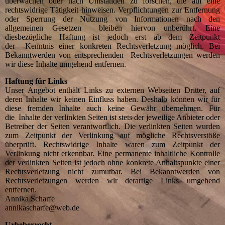
überwachen oder nach Umständen zu forschen, die auf eine
rechtswidrige Tätigkeit hinweisen. Verpflichtungen zur Entfernung
oder Sperrung der Nutzung von Informationen nach den
allgemeinen Gesetzen bleiben hiervon unberührt. Eine
diesbezügliche Haftung ist jedoch erst ab dem Zeitpunkt
der Kenntnis einer konkreten Rechtsverletzung möglich. Bei
Bekanntwerden von entsprechenden Rechtsverletzungen werden
wir diese Inhalte umgehend entfernen.
Haftung für Links
Unser Angebot enthält Links zu externen Webseiten Dritter, auf
deren Inhalte wir keinen Einfluss haben. Deshalb können wir für
diese fremden Inhalte auch keine Gewähr übernehmen. Für
die Inhalte der verlinkten Seiten ist stets der jeweilige Anbieter oder
Betreiber der Seiten verantwortlich. Die verlinkten Seiten wurden
zum Zeitpunkt der Verlinkung auf mögliche Rechtsverstöße
überprüft. Rechtswidrige Inhalte waren zum Zeitpunkt der
Verlinkung nicht erkennbar. Eine permanente inhaltliche Kontrolle
der verlinkten Seiten ist jedoch ohne konkrete Anhaltspunkte einer
Rechtsverletzung nicht zumutbar. Bei Bekanntwerden von
Rechtsverletzungen werden wir derartige Links umgehend
entfernen.
Annika Scharfe
annikascharfe@web.de
Urheberrecht