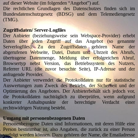
auf dieser Website (im folgenden “Angebot”) auf.
Die rechtlichen Grundlagen des Datenschutzes finden sich im
Bundesdatenschutzgesetz (BDSG) und dem Telemediengesetz
(TMG).
Zugriffsdaten/ Server-Logfiles
Der Anbieter (beziehungsweise sein Webspace-Provider) erhebt
Daten über jeden Zugriff auf das Angebot (so genannte
Serverlogfiles). Zu den Zugriffsdaten gehören Name der
abgerufenen Webseite, Datei, Datum und Uhrzeit des Abrufs,
übertragene Datenmenge, Meldung über erfolgreichen Abruf,
Browsertyp nebst Version, das Betriebssystem des Nutzers,
Referrer URL (die zuvor besuchte Seite), IP-Adresse und der
anfragende Provider.
Der Anbieter verwendet die Protokolldaten nur für statistische
Auswertungen zum Zweck des Betriebs, der Sicherheit und der
Optimierung des Angebotes. Der Anbieterbehält sich jedoch vor,
die Protokolldaten nachträglich zu überprüfen, wenn aufgrund
konkreter Anhaltspunkte der berechtigte Verdacht einer
rechtswidrigen Nutzung besteht.
Umgang mit personenbezogenen Daten
Personenbezogene Daten sind Informationen, mit deren Hilfe eine
Person bestimmbar ist, also Angaben, die zurück zu einer Person
verfolgt werden können. Dazu gehören der Name, die Emailadresse