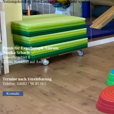
Nutzungskomfort ohne Cookies eingeschränkt werden.
Praxis für Ergotherapie Amrum
Annika Scharfe
Gewerbegebiet 8
25946 Norddorf auf Amrum
Termine nach Vereinbarung
Telefon: 04682 / 96 85 065
Kontakt