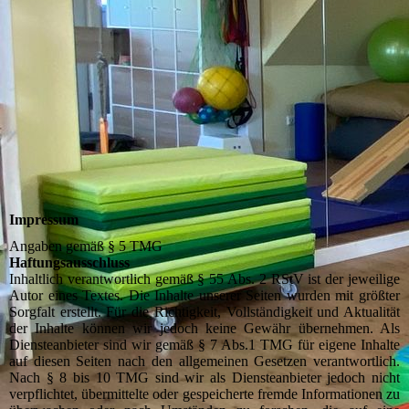
Impressum
Angaben gemäß § 5 TMG
Haftungsausschluss
Inhaltlich verantwortlich gemäß § 55 Abs. 2 RStV ist der jeweilige
Autor eines Textes. Die Inhalte unserer Seiten wurden mit größter
Sorgfalt erstellt. Für die Richtigkeit, Vollständigkeit und Aktualität
der Inhalte können wir jedoch keine Gewähr übernehmen. Als
Diensteanbieter sind wir gemäß § 7 Abs.1 TMG für eigene Inhalte
auf diesen Seiten nach den allgemeinen Gesetzen verantwortlich.
Nach § 8 bis 10 TMG sind wir als Diensteanbieter jedoch nicht
verpflichtet, übermittelte oder gespeicherte fremde Informationen zu