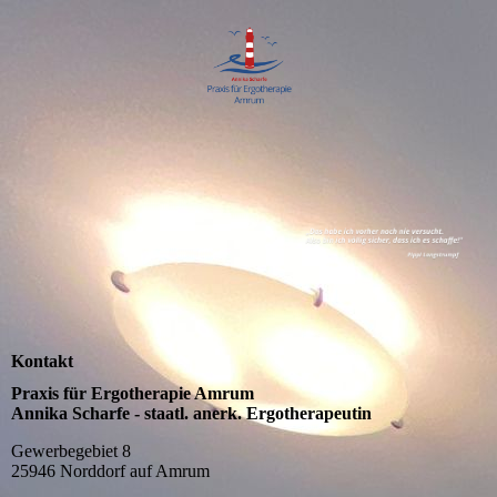
Kontakt
Praxis für Ergotherapie Amrum
Annika Scharfe - staatl. anerk. Ergotherapeutin
Gewerbegebiet 8
25946 Norddorf auf Amrum